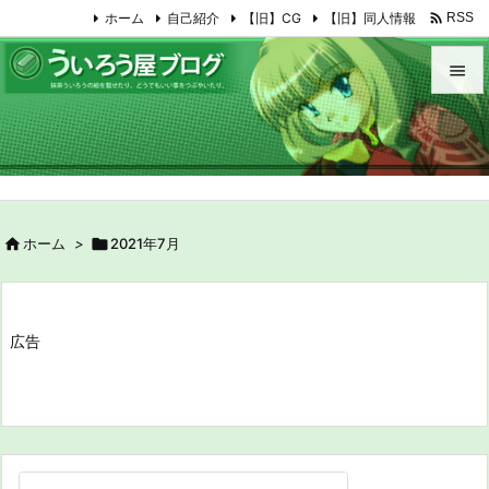

ホーム
自己紹介
【旧】CG
【旧】同人情報
RSS


メニュ

サイド


ホーム
>

2021年7月
前へ

次へ

広告
検索