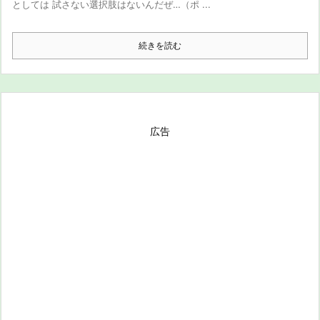
としては 試さない選択肢はないんだぜ…（ポ ...
続きを読む
広告