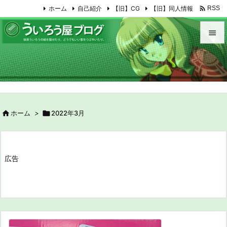

ホーム
自己紹介
【旧】CG
【旧】同人情報
RSS


メニュ

サイド


ホーム
>

2022年3月
前へ

次へ

広告
検索